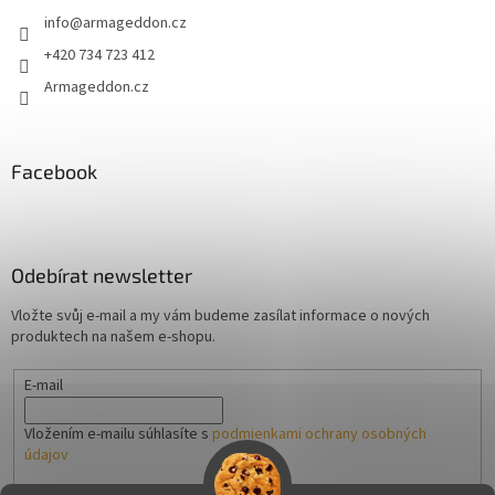
info
@
armageddon.cz
+420 734 723 412
Armageddon.cz
Facebook
Odebírat newsletter
Vložte svůj e-mail a my vám budeme zasílat informace o nových
produktech na našem e-shopu.
E-mail
Vložením e-mailu súhlasíte s
podmienkami ochrany osobných
údajov