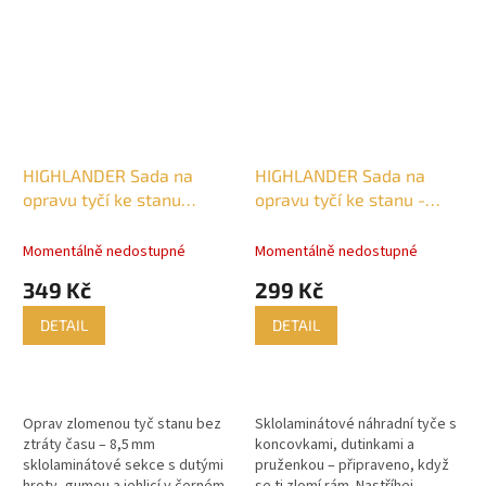
dobrodružstvím.
HIGHLANDER Sada na
HIGHLANDER Sada na
opravu tyčí ke stanu
opravu tyčí ke stanu -
8,5mm
7,9mm
Momentálně nedostupné
Momentálně nedostupné
349 Kč
299 Kč
DETAIL
DETAIL
Oprav zlomenou tyč stanu bez
Sklolaminátové náhradní tyče s
ztráty času – 8,5 mm
koncovkami, dutinkami a
sklolaminátové sekce s dutými
pruženkou – připraveno, když
hroty, gumou a jehlicí v černém
se ti zlomí rám. Nastříhej,