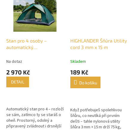
Stan pro 4 osoby –
HIGHLANDER Šňůra Utility
automatický
cord 3 mm x 15 m
samorozkládací
Na dotaz
Skladem
2 970 Kč
189 Kč
DETAIL
Do košíku
Automatický stan pro 4 – rozloží
Když potřebuješ spolehlivou
se sám, zatímco ty se staráš o
šňůru, co neutíká při prvním
oheň. Prostorný, odolný a
dešti – tahle nylonová utility
připravený zvládnout i drsnější
šňůra 3 mm × 15 m drží 75 kg,
podmínky. Vhodný pro rodinu,
váží jen 80 g a maskuje se v