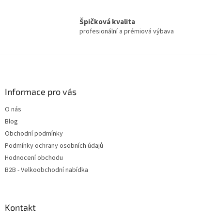
u
Špičková kvalita
profesionální a prémiová výbava
Z
á
p
a
Informace pro vás
t
O nás
í
Blog
Obchodní podmínky
Podmínky ochrany osobních údajů
Hodnocení obchodu
B2B - Velkoobchodní nabídka
Kontakt