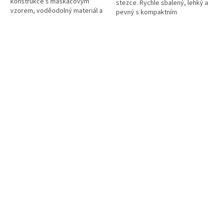
konstrukce s maskáčovým
stezce. Rychle sbalený, lehký a
vzorem, voděodolný materiál a
pevný s kompaktním
pevné tyče zvládnou i nepřízeň
rozměrem. Voděodolný tropiko,
počasí. Rychlá stavba,
podlepené švy a odolné
prostorná...
durawrap tyče –...