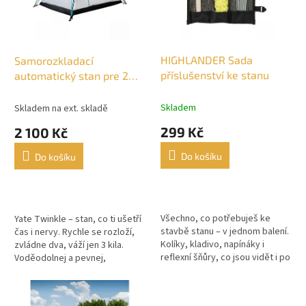
s
k
p
t
r
ů
o
d
HIGHLANDER Sada
Samorozkladací
u
příslušenství ke stanu
automatický stan pre 2
k
osoby - YATE TWINKLE
t
Skladem
Skladem na ext. skladě
ů
299 Kč
2 100 Kč
Do košíku
Do košíku
Všechno, co potřebuješ ke
Yate Twinkle – stan, co ti ušetří
stavbě stanu – v jednom balení.
čas i nervy. Rychle se rozloží,
Kolíky, kladivo, napínáky i
zvládne dva, váží jen 3 kila.
reflexní šňůry, co jsou vidět i po
Voděodolnej a pevnej,
setmění. Hoď do báglu a buď
připravenej na drsný podmínky i
připravenej, ať táboříš...
pohodový výlety.