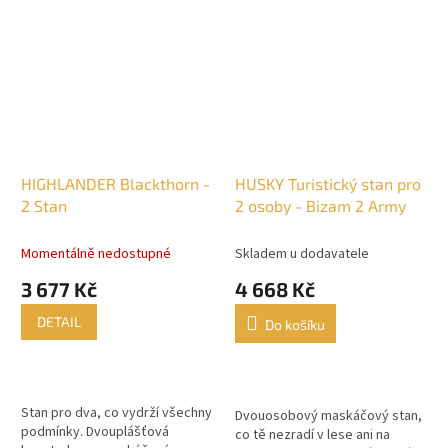
partu nebo delší výpravy...
olivovém kamufláži. Vhodná na...
HIGHLANDER Blackthorn -
HUSKY Turistický stan pro
2 Stan
2 osoby - Bizam 2 Army
Momentálně nedostupné
Skladem u dodavatele
3 677 Kč
4 668 Kč
DETAIL
Do košíku
Stan pro dva, co vydrží všechny
Dvouosobový maskáčový stan,
podmínky. Dvouplášťová
co tě nezradí v lese ani na