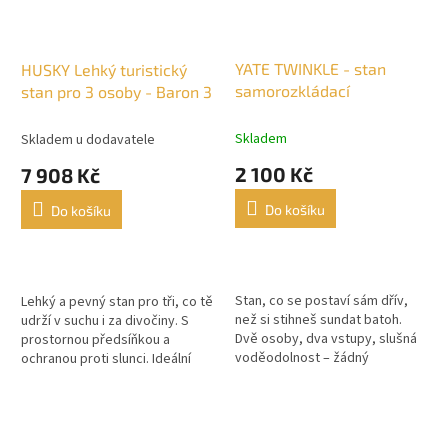
YATE TWINKLE - stan
HUSKY Lehký turistický
samorozkládací
stan pro 3 osoby - Baron 3
Skladem
Skladem u dodavatele
2 100 Kč
7 908 Kč
Do košíku
Do košíku
Stan, co se postaví sám dřív,
Lehký a pevný stan pro tři, co tě
než si stihneš sundat batoh.
udrží v suchu i za divočiny. S
Dvě osoby, dva vstupy, slušná
prostornou předsíňkou a
voděodolnost – žádný
ochranou proti slunci. Ideální
promočený peklo. Ideál na
volba pro treky, kola i
rychlý úkryt v terénu, roadtrip
kempování, když chceš
nebo...
spolehlivou...