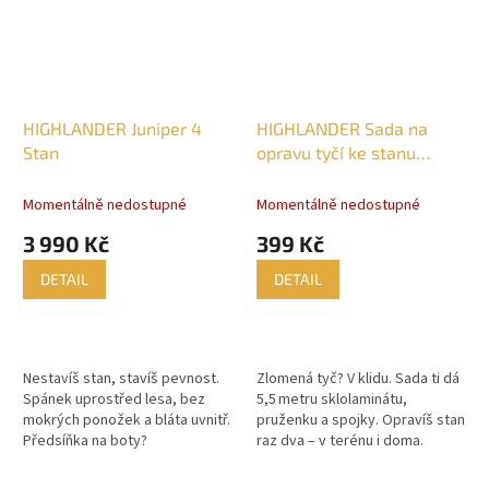
HIGHLANDER Juniper 4
HIGHLANDER Sada na
Stan
opravu tyčí ke stanu
9,5mm
Momentálně nedostupné
Momentálně nedostupné
3 990 Kč
399 Kč
DETAIL
DETAIL
Nestavíš stan, stavíš pevnost.
Zlomená tyč? V klidu. Sada ti dá
Spánek uprostřed lesa, bez
5,5 metru sklolaminátu,
mokrých ponožek a bláta uvnitř.
pruženku a spojky. Opravíš stan
Předsíňka na boty?
raz dva – v terénu i doma.
Samozřejmě. Teď už nech jen
okolí stát mezi tebou a