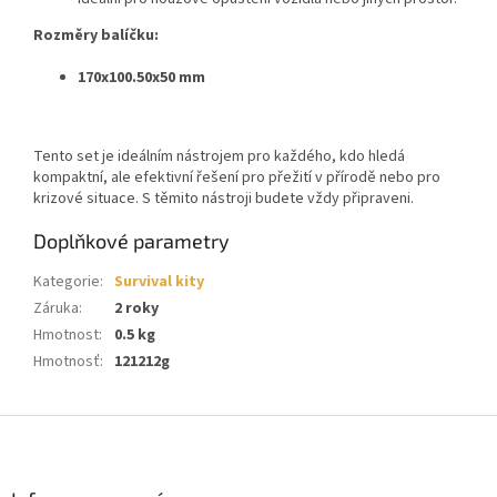
Rozměry balíčku:
170x100.50x50 mm
Tento set je ideálním nástrojem pro každého, kdo hledá
kompaktní, ale efektivní řešení pro přežití v přírodě nebo pro
krizové situace. S těmito nástroji budete vždy připraveni.
Doplňkové parametry
Kategorie
:
Survival kity
Záruka
:
2 roky
Hmotnost
:
0.5 kg
Hmotnosť
:
121212g
Z
á
p