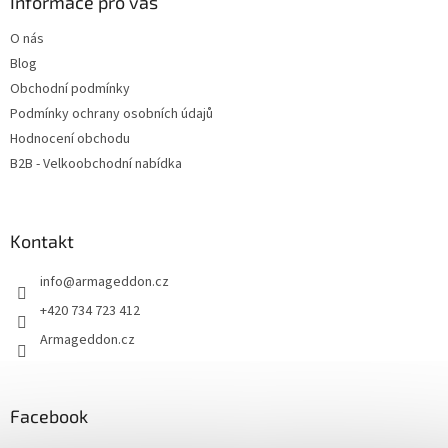
a
Informace pro vás
t
O nás
í
Blog
Obchodní podmínky
Podmínky ochrany osobních údajů
Hodnocení obchodu
B2B - Velkoobchodní nabídka
Kontakt
info
@
armageddon.cz
+420 734 723 412
Armageddon.cz
Facebook