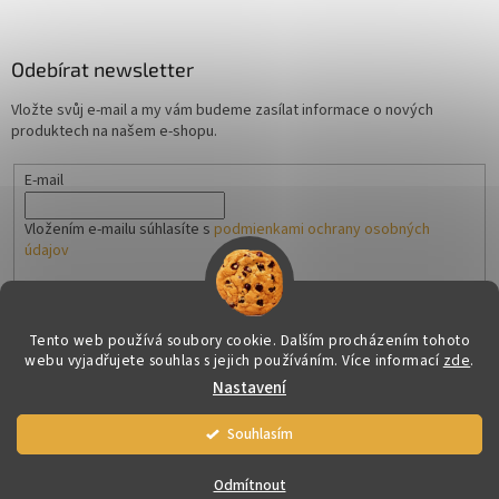
Odebírat newsletter
Vložte svůj e-mail a my vám budeme zasílat informace o nových
produktech na našem e-shopu.
E-mail
Vložením e-mailu súhlasíte s
podmienkami ochrany osobných
údajov
PŘIHLÁSIT SE
Tento web používá soubory cookie. Dalším procházením tohoto
webu vyjadřujete souhlas s jejich používáním. Více informací
zde
.
Nastavení
Vytvořil Shoptet
Souhlasím
Copyright 2026
Armageddon.cz
. Všechna práva vyhrazena.
Odmítnout