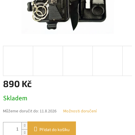
890 Kč
Měrná
Skladem
cena:
Můžeme doručit do:
11.8.2026
Možnosti doručení
Přidat do košíku