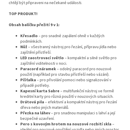
chtějí být připraveni na nečekané události.
TOP PRODUKT!
Obsah balíčku přežití 9 v 1:
Křesadlo
– pro snadné zapálení ohně v každých
podmínkách.
Nůž
– všestranný nástroj pro řezání, přípravu jídla nebo
zajištění přístřeší.
LED zaostrovací světlo
– kompaktní a silné světlo pro
zajištění viditelnosti v noci.
Paracord náramek
– odolný paracord pro nouzové
použití (například pro stavbu přístřeší nebo vázání).
Píšťalka
– pro přivolání pomoci nebo signalizování v
případě potřeby.
Kapesní karta Sabre
– multifunkční nástroj ve formě
kreditní karty pro různá použití v nouzových situacích.
Drátová pila
– efektivní a kompaktní nástroj pro řezání
dřeva nebo jiných materiálů.
Přezka na láhev
– pro snadnou manipulaci s lahví a její
bezpečné uzavření.
Pero s kovovým hrotem na nouzové rozbití skla
–
ideální pro nouzové opuštění vozidla nebo jiných prostor.