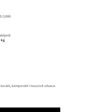
D (18W)
bíjení)
 kg
estování, kempování i nouzové situace.