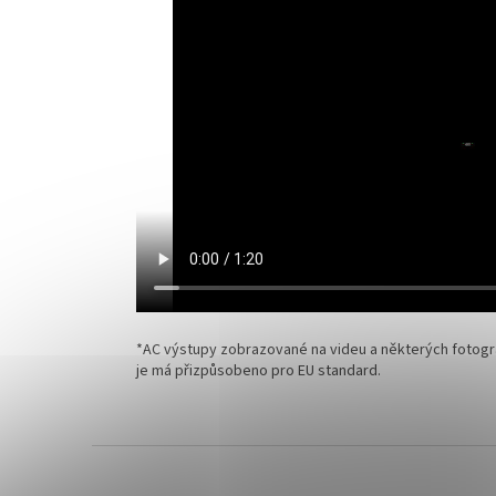
*AC výstupy zobrazované na videu a některých fotog
je má přizpůsobeno pro EU standard.
Z
á