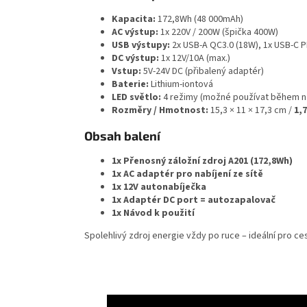
Kapacita:
172,8Wh (48 000mAh)
AC výstup:
1x 220V / 200W (špička 400W)
USB výstupy:
2x USB-A QC3.0 (18W), 1x USB-C P
DC výstup:
1x 12V/10A (max.)
Vstup:
5V-24V DC (přibalený adaptér)
Baterie:
Lithium-iontová
LED světlo:
4 režimy (možné používat během na
Rozměry / Hmotnost:
15,3 × 11 × 17,3 cm /
1,7
Obsah balení
1x Přenosný záložní zdroj A201 (172,8Wh)
1x AC adaptér pro nabíjení ze sítě
1x 12V autonabíječka
1x Adaptér DC port = autozapalovač
1x Návod k použití
Spolehlivý zdroj energie vždy po ruce – ideální pro c