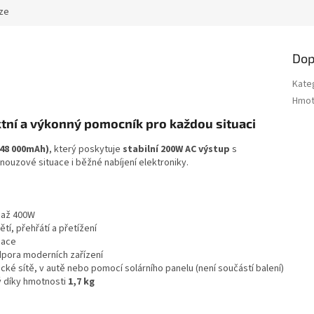
ze
Dop
Kate
Hmot
tní a výkonný pomocník pro každou situaci
(48 000mAh)
, který poskytuje
stabilní 200W AC výstup
s
 nouzové situace i běžné nabíjení elektroniky.
 až 400W
tí, přehřátí a přetížení
uace
pora moderních zařízení
ické sítě, v autě nebo pomocí solárního panelu (není součástí balení)
 díky hmotnosti
1,7 kg