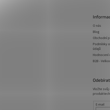
p
a
t
Informac
í
O nás
Blog
Obchodní 
Podmínky o
údajů
Hodnocení
B2B - Velk
Odebírat
Vložte svůj
produktech
E-mail