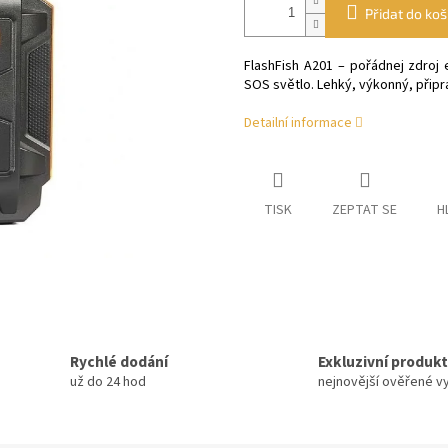
Přidat do koš
FlashFish A201 – pořádnej zdroj
SOS světlo. Lehký, výkonný, připr
Detailní informace
TISK
ZEPTAT SE
H
Rychlé dodání
Exkluzivní produk
už do 24 hod
nejnovější ověřené v