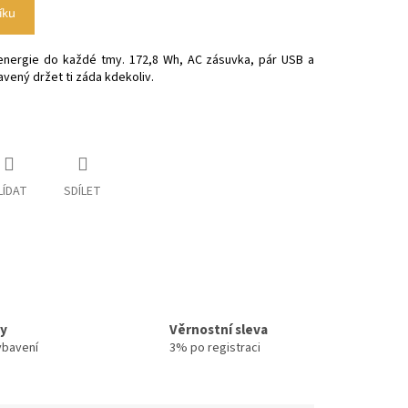
íku
 energie do každé tmy. 172,8 Wh, AC zásuvka, pár USB a
avený držet ti záda kdekoliv.
LÍDAT
SDÍLET
ty
Věrnostní sleva
ybavení
3% po registraci