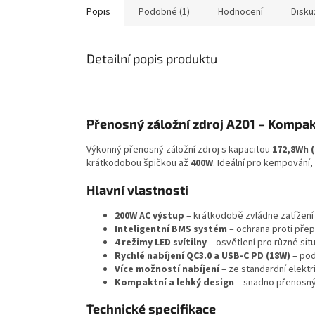
Popis
Podobné (1)
Hodnocení
Disku
Detailní popis produktu
Přenosný záložní zdroj A201 – Kompak
Výkonný přenosný záložní zdroj s kapacitou
172,8Wh 
krátkodobou špičkou až
400W
. Ideální pro kempování,
Hlavní vlastnosti
200W AC výstup
– krátkodobě zvládne zatížení
Inteligentní BMS systém
– ochrana proti přepě
4 režimy LED svítilny
– osvětlení pro různé sit
Rychlé nabíjení QC3.0 a USB-C PD (18W)
– pod
Více možností nabíjení
– ze standardní elektr
Kompaktní a lehký design
– snadno přenosný
Technické specifikace