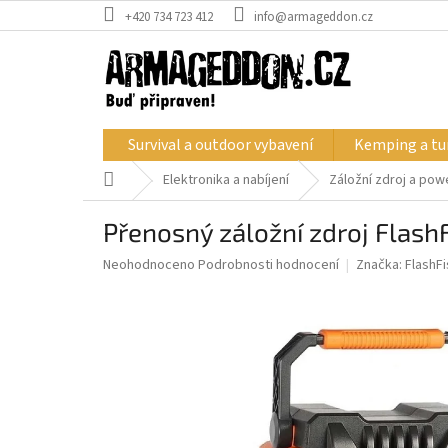
Přejít
+420 734 723 412
info@armageddon.cz
na
obsah
Survival a outdoor vybavení
Kemping a tur
Domů
Elektronika a nabíjení
Záložní zdroj a po
Přenosný záložní zdroj Flas
Průměrné
Neohodnoceno
Podrobnosti hodnocení
Značka:
FlashFi
hodnocení
produktu
je
0,0
z
5
hvězdiček.