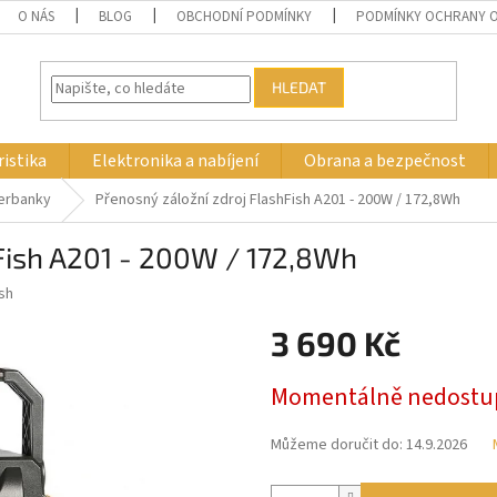
O NÁS
BLOG
OBCHODNÍ PODMÍNKY
PODMÍNKY OCHRANY O
HLEDAT
istika
Elektronika a nabíjení
Obrana a bezpečnost
werbanky
Přenosný záložní zdroj FlashFish A201 - 200W / 172,8Wh
hFish A201 - 200W / 172,8Wh
sh
3 690 Kč
Měrná
Momentálně nedostu
cena:
Můžeme doručit do:
14.9.2026