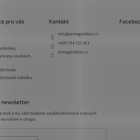
e pro vás
Kontakt
Facebo
info
@
armageddon.cz
+420 734 723 412
podmínky
Armageddon.cz
chrany osobních
 obchodu
oobchodní nabídka
 newsletter
 e-mail a my vám budeme zasílat informace o nových
 na našem e-shopu.