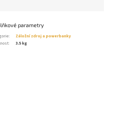
lňkové parametry
gorie
:
Záložní zdroj a powerbanky
nost
:
3.5 kg