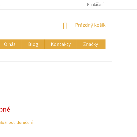
SOBNÍCH ÚDAJŮ
HODNOCENÍ OBCHODU
Přihlášení
B2B - VELKOOBCHODNÍ NA
NÁKUPNÍ
Prázdný košík
KOŠÍK
O nás
Blog
Kontakty
Značky
pné
Možnosti doručení