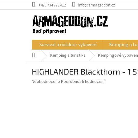
Přejít
+420 734 723 412
info@armageddon.cz
na
obsah
Survival a outdoor vybavení
Kemping a tur
Domů
Kemping a turistika
Kempingové vybaven
HIGHLANDER Blackthorn - 1 S
Průměrné
Neohodnoceno
Podrobnosti hodnocení
hodnocení
produktu
je
0,0
z
5
hvězdiček.