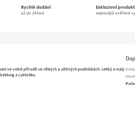
Rychlé dodání
Exkluzivní produk
už do 24 hod
nejnovější ověřené v
Dop
paní ve volné přírodě ve vlhkých a větrných podmínkách. Lehký a malý
Kate
ekking a cyklistiku.
Hmot
Polo