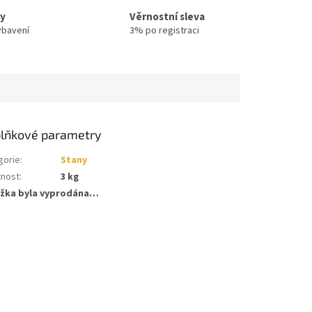
ty
Věrnostní sleva
ybavení
3% po registraci
lňkové parametry
gorie
:
Stany
nost
:
3 kg
žka byla vyprodána…