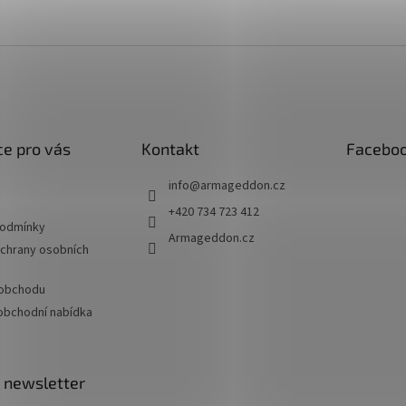
e pro vás
Kontakt
Facebo
info
@
armageddon.cz
+420 734 723 412
podmínky
Armageddon.cz
chrany osobních
 obchodu
oobchodní nabídka
 newsletter