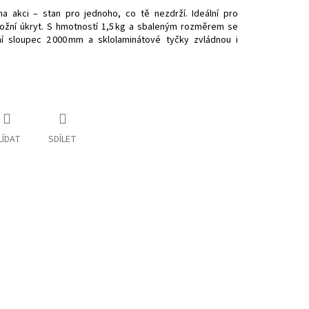
a akci – stan pro jednoho, co tě nezdrží. Ideální pro
áložní úkryt. S hmotností 1,5 kg a sbaleným rozměrem se
 sloupec 2 000 mm a sklolaminátové tyčky zvládnou i
LÍDAT
SDÍLET