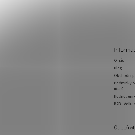
Z
á
p
a
t
Informac
í
O nás
Blog
Obchodní 
Podmínky o
údajů
Hodnocení
B2B - Velk
Odebírat