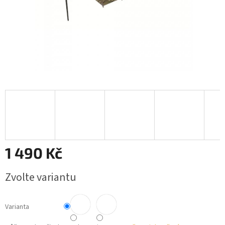
1 490 Kč
Měrná
Zvolte variantu
cena:
Varianta