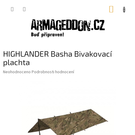
Přejít
NÁKUP
na
obsah
KOŠÍK
HIGHLANDER Basha Bivakovací
plachta
Průměrné
Neohodnoceno
Podrobnosti hodnocení
hodnocení
produktu
je
0,0
z
5
hvězdiček.