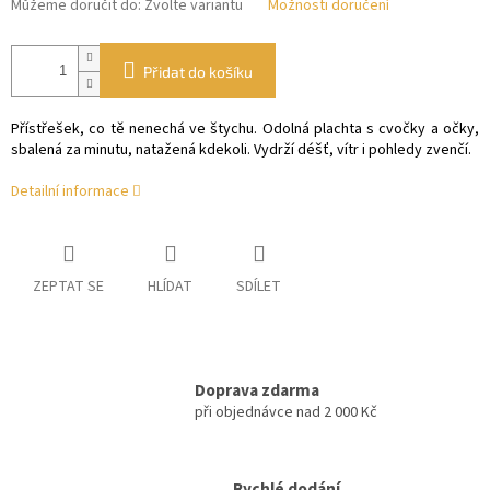
Můžeme doručit do:
Zvolte variantu
Možnosti doručení
Přidat do košíku
Přístřešek, co tě nenechá ve štychu. Odolná plachta s cvočky a očky,
sbalená za minutu, natažená kdekoli. Vydrží déšť, vítr i pohledy zvenčí.
Detailní informace
ZEPTAT SE
HLÍDAT
SDÍLET
Doprava zdarma
při objednávce nad 2 000 Kč
Rychlé dodání