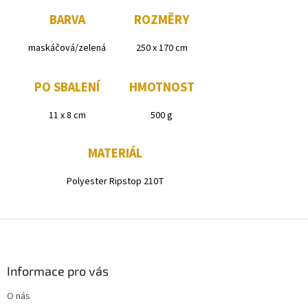
BARVA
ROZMĚRY
maskáčová/zelená
250 x 170 cm
PO SBALENÍ
HMOTNOST
11 x 8 cm
500 g
MATERIÁL
Polyester Ripstop 210T
Z
á
p
a
Informace pro vás
t
O nás
í