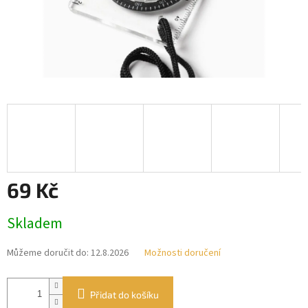
69 Kč
Měrná
Skladem
cena:
Můžeme doručit do:
12.8.2026
Možnosti doručení
Přidat do košíku