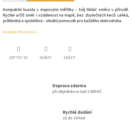
Kompaktní buzola s mapovými měřítky – tvůj hlídač směru v přírodě.
Rychle určíš směr i vzdálenost na mapě, bez zbytečných keců. Lehká,
průhledná a spolehlivá – ideální pomocník pro každého dobrodruha.
Detailní informace
ZEPTAT SE
HLÍDAT
SDÍLET
Doprava zdarma
při objednávce nad 2 000 Kč
Rychlé dodání
už do 24 hod