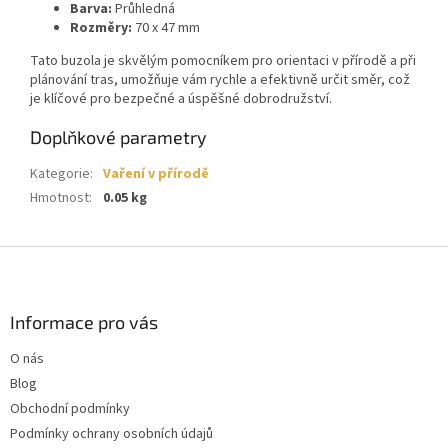
Barva:
Průhledná
Rozměry:
70 x 47 mm
Tato buzola je skvělým pomocníkem pro orientaci v přírodě a při
plánování tras, umožňuje vám rychle a efektivně určit směr, což
je klíčové pro bezpečné a úspěšné dobrodružství.
Doplňkové parametry
Kategorie
:
Vaření v přírodě
Hmotnost
:
0.05 kg
Z
á
p
a
Informace pro vás
t
O nás
í
Blog
Obchodní podmínky
Podmínky ochrany osobních údajů