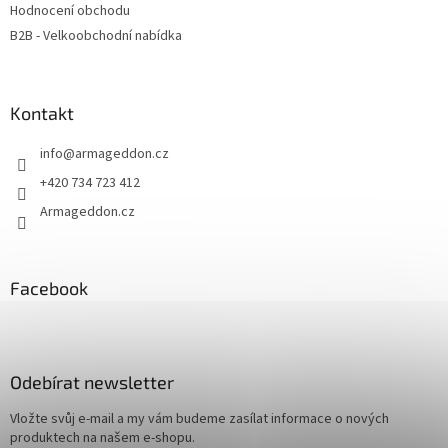
Hodnocení obchodu
B2B - Velkoobchodní nabídka
Kontakt
info
@
armageddon.cz
+420 734 723 412
Armageddon.cz
Facebook
Odebírat newsletter
Vložte svůj e-mail a my vám budeme zasílat informace o nových
produktech na našem e-shopu.