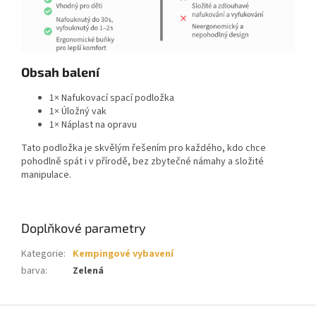
Obsah balení
1× Nafukovací spací podložka
1× Úložný vak
1× Náplast na opravu
Tato podložka je skvělým řešením pro každého, kdo chce
pohodlně spát i v přírodě, bez zbytečné námahy a složité
manipulace.
Doplňkové parametry
Kategorie
:
Kempingové vybavení
barva
:
Zelená
Z