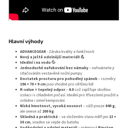
Hlavní výhody
ADVANCEGEAR
- Záruka kvality a funkčnosti
Nový a ještě odolnější materiál! 💪
Ideální i na vodu 💦
Jednoduché nafukování bez námahy
– nafouknete ji
stlačováním vestavěné nožní pumpy
Dostatek prostoru pro pohodlný spánek
– rozměry
196 × 70 × 9 cm
jsou vhodné pro většinu lidí
R-value = tepelný odpor - 4.0
což zajišťuje skvělou
izolaci i v chladném počasí. Ideální pro třísezónní použití a
zvládne i zimní kempování.
Nízká hmotnost, vysoká nosnost
– váží pouze
840 g
,
ale unese až
200 kg
Skladná a praktická
– ve složeném stavu měří jen
13 ×
30 cm
, snadno se vejde do batohu
Voděodolný a odolný materiál
– prémiová
Ripstop