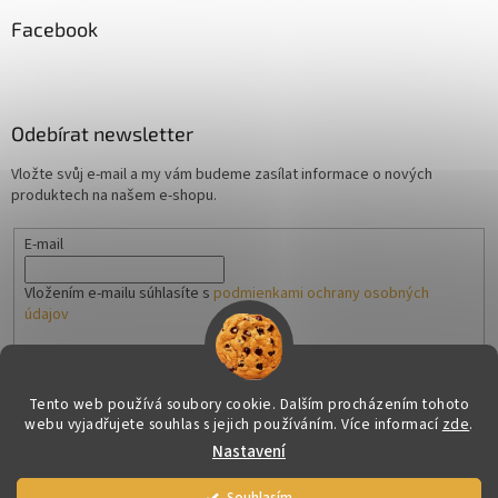
Facebook
Odebírat newsletter
Vložte svůj e-mail a my vám budeme zasílat informace o nových
produktech na našem e-shopu.
E-mail
Vložením e-mailu súhlasíte s
podmienkami ochrany osobných
údajov
PŘIHLÁSIT SE
Tento web používá soubory cookie. Dalším procházením tohoto
webu vyjadřujete souhlas s jejich používáním. Více informací
zde
.
Nastavení
Vytvořil Shoptet
Souhlasím