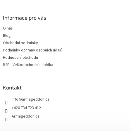
á
p
a
Informace pro vás
t
O nás
í
Blog
Obchodní podmínky
Podmínky ochrany osobních údajů
Hodnocení obchodu
B2B - Velkoobchodní nabídka
Kontakt
info
@
armageddon.cz
+420 734 723 412
Armageddon.cz