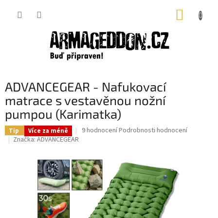
Přejít
NÁKUP
na
obsah
KOŠÍK
ADVANCEGEAR - Nafukovací
matrace s vestavěnou nožní
pumpou (Karimatka)
Průměrné
9 hodnocení
Podrobnosti hodnocení
Tip
Více za méně
hodnocení
Značka:
ADVANCEGEAR
produktu
je
5,0
z
5
hvězdiček.