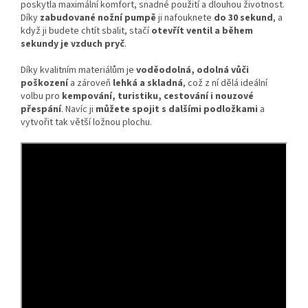
poskytla maximální komfort, snadné použití a dlouhou životnost.
Díky
zabudované nožní pumpě
ji nafouknete
do 30 sekund
, a
když ji budete chtít sbalit, stačí
otevřít ventil a během
sekundy je vzduch pryč
.
Díky kvalitním materiálům je
voděodolná, odolná vůči
poškození
a zároveň
lehká a skladná
, což z ní dělá ideální
volbu pro
kempování, turistiku, cestování i nouzové
přespání
. Navíc ji
můžete spojit s dalšími podložkami
a
vytvořit tak větší ložnou plochu.