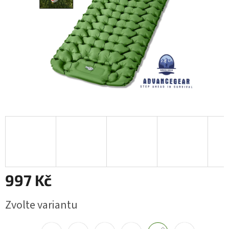
997 Kč
Měrná
Zvolte variantu
cena: