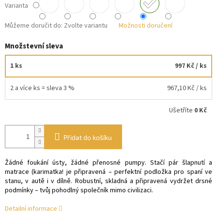
Varianta
Můžeme doručit do:
Zvolte variantu
Možnosti doručení
Množstevní sleva
1 ks
997 Kč
/ ks
2 a více ks = sleva 3 %
967,10 Kč
/ ks
Ušetříte
0 Kč
Přidat do košíku
Žádné foukání ústy, žádné přenosné pumpy. Stačí pár šlapnutí a
matrace (karimatka! je připravená – perfektní podložka pro spaní ve
stanu, v autě i v dílně. Robustní, skladná a připravená vydržet drsné
podmínky – tvůj pohodlný společník mimo civilizaci.
Detailní informace