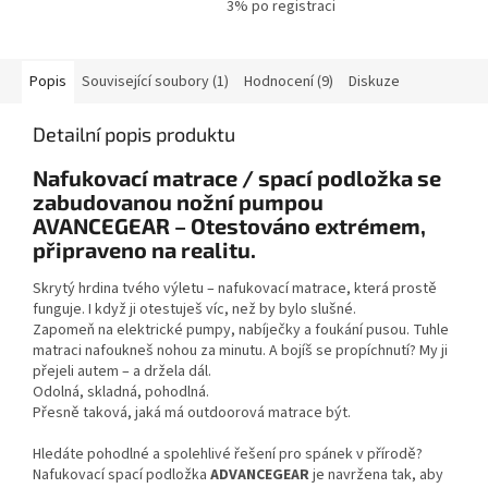
3% po registraci
Popis
Související soubory (1)
Hodnocení (9)
Diskuze
Detailní popis produktu
Nafukovací matrace / spací podložka se
zabudovanou nožní pumpou
AVANCEGEAR – Otestováno extrémem,
připraveno na realitu.
Skrytý hrdina tvého výletu – nafukovací matrace, která prostě
funguje. I když ji otestuješ víc, než by bylo slušné.
Zapomeň na elektrické pumpy, nabíječky a foukání pusou. Tuhle
matraci nafoukneš nohou za minutu. A bojíš se propíchnutí? My ji
přejeli autem – a držela dál.
Odolná, skladná, pohodlná.
Přesně taková, jaká má outdoorová matrace být.
Hledáte pohodlné a spolehlivé řešení pro spánek v přírodě?
Nafukovací spací podložka
ADVANCEGEAR
je navržena tak, aby