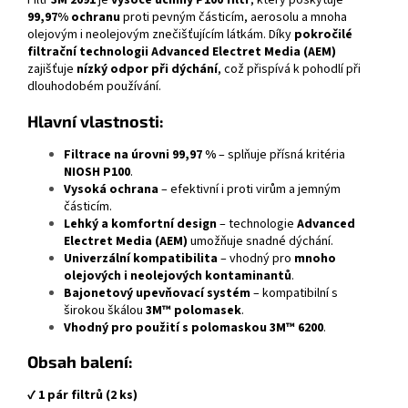
Filtr
3M 2091
je
vysoce účinný P100 filtr
, který poskytuje
99,97% ochranu
proti pevným částicím, aerosolu a mnoha
olejovým i neolejovým znečišťujícím látkám. Díky
pokročilé
filtrační technologii Advanced Electret Media (AEM)
zajišťuje
nízký odpor při dýchání
, což přispívá k pohodlí při
dlouhodobém používání.
Hlavní vlastnosti:
Filtrace na úrovni 99,97 %
– splňuje přísná kritéria
NIOSH P100
.
Vysoká ochrana
– efektivní i proti virům a jemným
částicím.
Lehký a komfortní design
– technologie
Advanced
Electret Media (AEM)
umožňuje snadné dýchání.
Univerzální kompatibilita
– vhodný pro
mnoho
olejových i neolejových kontaminantů
.
Bajonetový upevňovací systém
– kompatibilní s
širokou škálou
3M™ polomasek
.
Vhodný pro použití s polomaskou 3M™ 6200
.
Obsah balení:
✔
1 pár filtrů (2 ks)