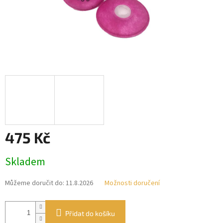
475 Kč
Měrná
Skladem
cena:
Můžeme doručit do:
11.8.2026
Možnosti doručení
Přidat do košíku