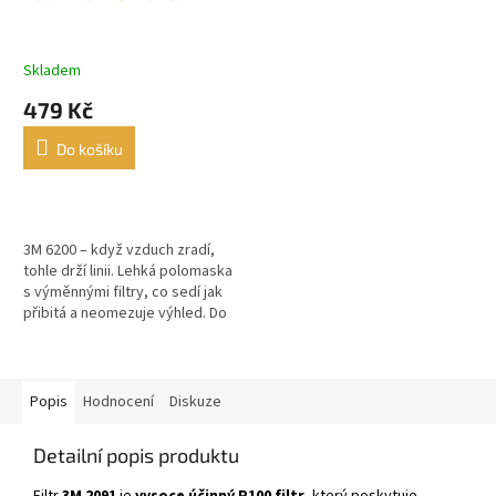
Skladem
479 Kč
Do košíku
3M 6200 – když vzduch zradí,
tohle drží linii. Lehká polomaska
s výměnnými filtry, co sedí jak
přibitá a neomezuje výhled. Do
dílny, na stavbu i do krize.
Popis
Hodnocení
Diskuze
Detailní popis produktu