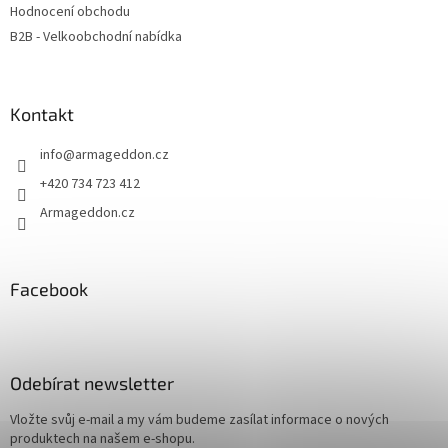
Hodnocení obchodu
B2B - Velkoobchodní nabídka
Kontakt
info
@
armageddon.cz
+420 734 723 412
Armageddon.cz
Facebook
Odebírat newsletter
Vložte svůj e-mail a my vám budeme zasílat informace o nových
produktech na našem e-shopu.