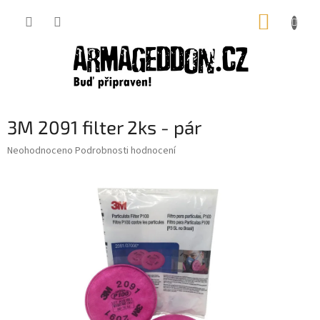
Přejít
NÁKUP
na
obsah
KOŠÍK
3M 2091 filter 2ks - pár
Průměrné
Neohodnoceno
Podrobnosti hodnocení
hodnocení
produktu
je
0,0
z
5
hvězdiček.