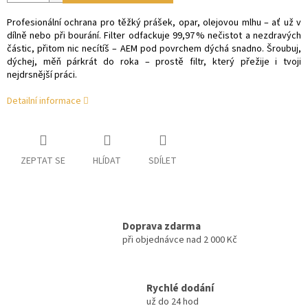
Profesionální ochrana pro těžký prášek, opar, olejovou mlhu – ať už v
dílně nebo při bourání. Filter odfackuje 99,97 % nečistot a nezdravých
částic, přitom nic necítíš – AEM pod povrchem dýchá snadno. Šroubuj,
dýchej, měň párkrát do roka – prostě filtr, který přežije i tvoji
nejdrsnější práci.
Detailní informace
ZEPTAT SE
HLÍDAT
SDÍLET
Doprava zdarma
při objednávce nad 2 000 Kč
Rychlé dodání
už do 24 hod