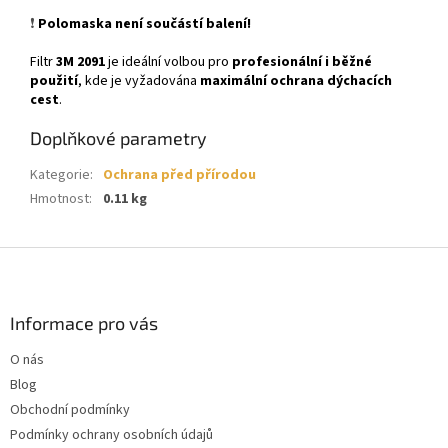
❗
Polomaska není součástí balení!
Filtr
3M 2091
je ideální volbou pro
profesionální i běžné
použití
, kde je vyžadována
maximální ochrana dýchacích
cest
.
Doplňkové parametry
Kategorie
:
Ochrana před přírodou
Hmotnost
:
0.11 kg
Z
á
p
a
Informace pro vás
t
O nás
í
Blog
Obchodní podmínky
Podmínky ochrany osobních údajů